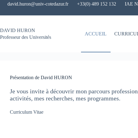
Passer
david.huron@univ-cotedazur.fr
+33(0) 489 152 132
IAE Ni
au
contenu
DAVID HURON
ACCUEIL
CURRICU
Professeur des Universités
Présentation de David HURON
Je vous invite à découvrir mon parcours professi
activités, mes recherches, mes programmes.
Curriculum Vitae