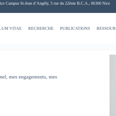
ce Campus St-Jean d’Angély, 5 rue du 22ème B.C.A., 06300 Nice
LUM VITAE
RECHERCHE
PUBLICATIONS
RESSOUR
onnel, mes engagements, mes