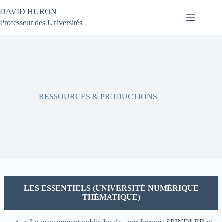
Passer
DAVID HURON
au
contenu
Professeur des Universités
RESSOURCES & PRODUCTIONS
LES ESSENTIELS (UNIVERSITÉ NUMÉRIQUE
THÉMATIQUE)
«
Le management public local
« , par Jacques SPINDLER et