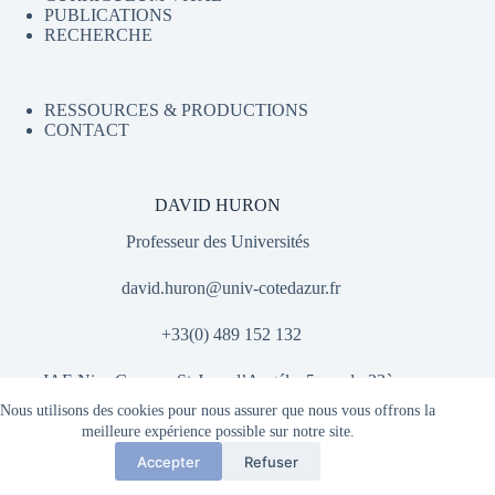
PUBLICATIONS
RECHERCHE
RESSOURCES & PRODUCTIONS
CONTACT
DAVID HURON
Professeur des Universités
david.huron@univ-cotedazur.fr
+33(0) 489 152 132
IAE Nice Campus St-Jean d’Angély, 5 rue du 22ème
B.C.A., 06300 Nice
Nous utilisons des cookies pour nous assurer que nous vous offrons la
Copyright © 2026 - DAVID HURON
meilleure expérience possible sur notre site.
Accepter
Refuser