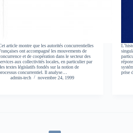
Cet article montre que les autorités concurrentielles
L’hist
Françaises ont accompagné les mouvements de
singul
concurrence et de coopération dans le secteur des
partic
services aux collectivités locales, en particulier par
répons
des textes législatifs fondés sur la notion de
systém
processus concurrentiel. Il analyse…
prise 
admin-tech
novembre 24, 1999