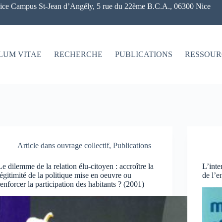
ce Campus St-Jean d’Angély, 5 rue du 22ème B.C.A., 06300 Nice
LUM VITAE
RECHERCHE
PUBLICATIONS
RESSOUR
Article dans ouvrage collectif
,
Publications
Le dilemme de la relation élu-citoyen : accroître la
L’inte
légitimité de la politique mise en oeuvre ou
de l’e
renforcer la participation des habitants ? (2001)