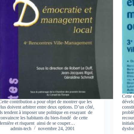
Cette 
Cette contribution a pour objet de montrer que les
dével
élus doivent arbitrer entre deux options. D’un côté,
consti
ils tendent à imposer une politique en essayant de
problè
convaincre les habitants du bien-fondé de cette
recour
dernière et risquent ainsi de se couper…
initia
admin-tech
novembre 24, 2001
dysfo