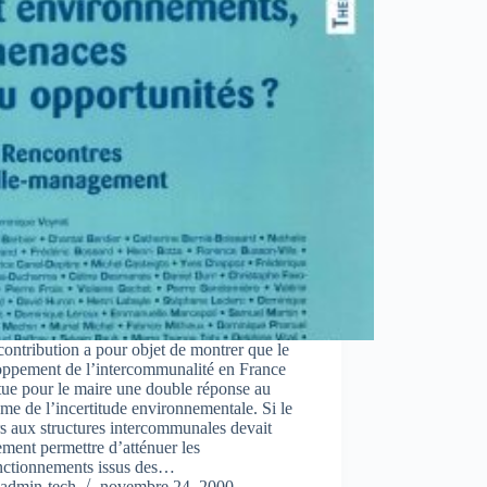
contribution a pour objet de montrer que le
oppement de l’intercommunalité en France
tue pour le maire une double réponse au
me de l’incertitude environnementale. Si le
s aux structures intercommunales devait
lement permettre d’atténuer les
nctionnements issus des…
admin-tech
novembre 24, 2000