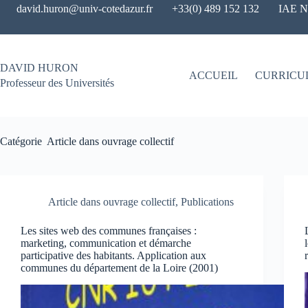
Passer
david.huron@univ-cotedazur.fr
+33(0) 489 152 132
IAE Ni
au
contenu
DAVID HURON
ACCUEIL
CURRICU
Professeur des Universités
Catégorie
Article dans ouvrage collectif
Article dans ouvrage collectif
,
Publications
Les sites web des communes françaises :
marketing, communication et démarche
participative des habitants. Application aux
communes du département de la Loire (2001)